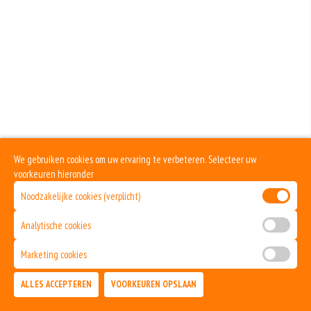
We gebruiken cookies om uw ervaring te verbeteren. Selecteer uw
voorkeuren hieronder
Noodzakelijke cookies (verplicht)
Analytische cookies
Marketing cookies
ALLES ACCEPTEREN
VOORKEUREN OPSLAAN
TOEVOEGEN